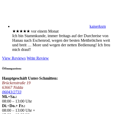
kaiserksrn
★★★★★
vor einem Monat
Ich bin Stammkunde, immer freitags auf der Durchreise von
Hanau nach Eschenrod, wegen der besten Mettbrötchen weit
und breit
… More
und wegen der netten Bedienung! Ich freu
mich drauf!
View Reviews
Write Review
Öffnungszeiten:
Hauptgeschäft Unter-Schmitten:
Brückenstraße 19
63667 Nidda
06043/2733
Mi.+Sa.:
08:00 – 13:00 Uhr
Di
.+
Do.+ Fr.:
08:00 – 13:00 Uhr +