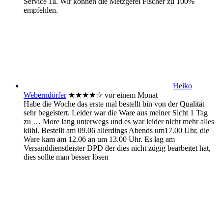
Service 1a. Wir können die Metzgerei Fischer zu 100%
empfehlen.
Heiko
Weberndörfer
★★★★
☆
vor einem Monat
Habe die Woche das erste mal bestellt bin von der Qualität
sehr begeistert. Leider war die Ware aus meiner Sicht 1 Tag
zu
… More
lang unterwegs und es war leider nicht mehr alles
kühl. Bestellt am 09.06 allerdings Abends um17.00 Uhr, die
Ware kam am 12.06 an um 13.00 Uhr. Es lag am
Versanddienstleister DPD der dies nicht zügig bearbeitet hat,
dies sollte man besser lösen